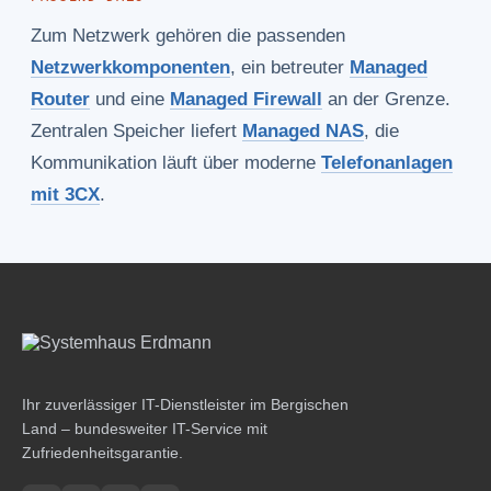
Zum Netzwerk gehören die passenden
Netzwerkkomponenten
, ein betreuter
Managed
Router
und eine
Managed Firewall
an der Grenze.
Zentralen Speicher liefert
Managed NAS
, die
Kommunikation läuft über moderne
Telefonanlagen
mit 3CX
.
Ihr zuverlässiger IT-Dienstleister im Bergischen
Land – bundesweiter IT-Service mit
Zufriedenheitsgarantie.